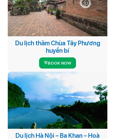
Du lịch thăm Chùa Tây Phương
huyền bí
BOOK NOW
Du lịch Hà Nội – Ba Khan – Hoà