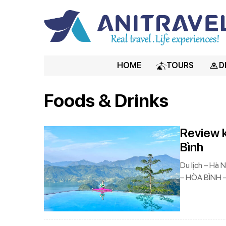
HOME
TOURS
D
Foods & Drinks
Review k
Bình
Du lịch – Hà
– HÒA BÌNH –