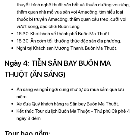
thuyết trình nghệ thuật săn bắt và thuần dưỡng voi rừng,
thăm quan nhà mồ vua săn voi Amacông, tìm hiểu loại
thuốc bí truyền Amacông, thăm quan cầu treo, cưỡi voi
vượt sông, dạo chơi Buôn Làng.
16:30: Khởi hành về thành phố Buôn Ma Thuột.
18:30: Ăn cơm tối, thưởng thức đặc sản địa phương.
Nghỉ tại Khách sạn Mường Thanh, Buôn Ma Thuột.
Ngày 4: TIỄN SÂN BAY BUÔN MA
THUỘT (ĂN SÁNG)
Ăn sáng và nghỉ ngơi cùng như tự do mua sắm quà lưu
niệm.
Xe đưa Quý khách hàng ra Sân bay Buôn Ma Thuột.
Kết thúc Tour du lịch Buôn Ma Thuột – Thủ phủ Cà phê 4
ngày 3 đêm.
Tour bao gồm: