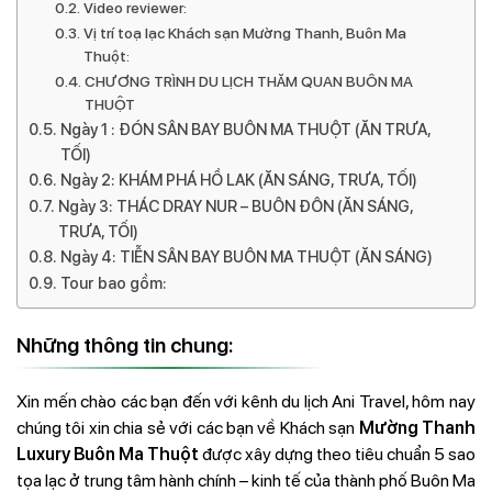
Video reviewer:
Vị trí toạ lạc Khách sạn Mường Thanh, Buôn Ma
Thuột:
CHƯƠNG TRÌNH DU LỊCH THĂM QUAN BUÔN MA
THUỘT
Ngày 1 : ĐÓN SÂN BAY BUÔN MA THUỘT (ĂN TRƯA,
TỐI)
Ngày 2: KHÁM PHÁ HỒ LAK (ĂN SÁNG, TRƯA, TỐI)
Ngày 3: THÁC DRAY NUR – BUÔN ĐÔN (ĂN SÁNG,
TRƯA, TỐI)
Ngày 4: TIỄN SÂN BAY BUÔN MA THUỘT (ĂN SÁNG)
Tour bao gồm:
Những thông tin chung:
Xin mến chào các bạn đến với kênh du lịch Ani Travel, hôm nay
chúng tôi xin chia sẻ với các bạn về Khách sạn
Mường Thanh
Luxury Buôn Ma Thuột
được xây dựng theo tiêu chuẩn 5 sao
tọa lạc ở trung tâm hành chính – kinh tế của thành phố Buôn Ma