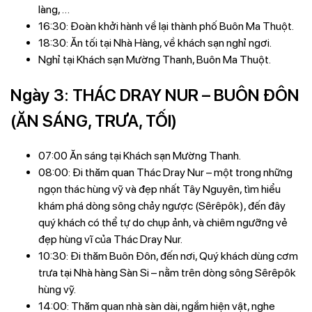
làng, …
16:30: Đoàn khởi hành về lại thành phố Buôn Ma Thuột.
18:30: Ăn tối tại Nhà Hàng, về khách sạn nghỉ ngơi.
Nghỉ tại Khách sạn Mường Thanh, Buôn Ma Thuột.
Ngày 3: THÁC DRAY NUR – BUÔN ĐÔN
(ĂN SÁNG, TRƯA, TỐI)
07:00 Ăn sáng tại Khách sạn Mường Thanh.
08:00: Đi thăm quan Thác Dray Nur – một trong những
ngọn thác hùng vỹ và đẹp nhất Tây Nguyên, tìm hiểu
khám phá dòng sông chảy ngược (Sêrêpôk), đến đây
quý khách có thể tự do chụp ảnh, và chiêm ngưỡng vẻ
đẹp hùng vĩ của Thác Dray Nur.
10:30: Đi thăm Buôn Đôn, đến nơi, Quý khách dùng cơm
trưa tại Nhà hàng Sàn Si – nằm trên dòng sông Sêrêpôk
hùng vỹ.
14:00: Thăm quan nhà sàn dài, ngắm hiện vật, nghe