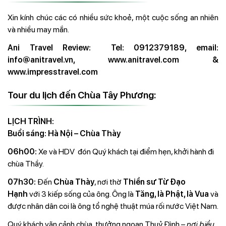
Xin kính chúc các có nhiều sức khoẻ, một cuộc sống an nhiên
và nhiều may mắn.
Ani Travel Review: Tel: 0912379189, email:
info@anitravel.vn,
www.anitravel.com
&
www.impresstravel.com
Tour du lịch đến Chùa Tây Phương:
LỊCH TRÌNH:
Buổi sáng: Hà Nội – Chùa Thày
06h00:
Xe và HDV
đón Quý khách tại điểm hẹn, khởi hành đi
chùa Thầy.
07h30:
Đến
Chùa Thày
, nơi thờ
Thiền
sư Từ Ðạo
Hạnh
với 3 kiếp sống của ông. Ông là
Tăng, là
Phật, là Vua
và
được nhân dân coi là ông tổ nghệ thuật múa rối nước Việt Nam.
Quý khách vãn cảnh chùa, thưởng ngoạn Thuỷ Đình –
nơi biểu