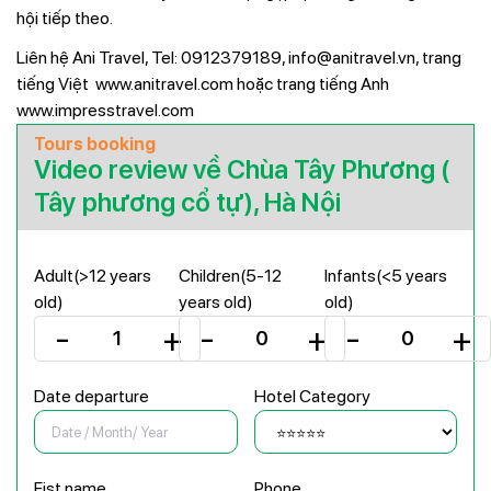
hội tiếp theo.
Liên hệ Ani Travel, Tel: 0912379189, info@anitravel.vn, trang
tiếng Việt
www.anitravel.com
hoặc trang tiếng Anh
www.impresstravel.com
Tours booking
Video review về Chùa Tây Phương (
Tây phương cổ tự), Hà Nội
Adult(>12 years
Children(5-12
Infants(<5 years
old)
years old)
old)
Date departure
Hotel Category
Fist name
Phone