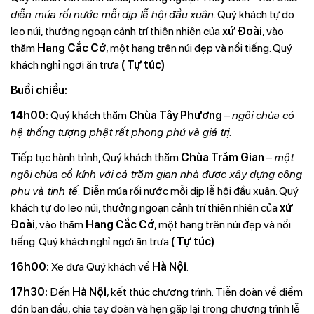
diễn múa rối nước mỗi dịp lễ hội đầu xuân
. Quý khách tự do
leo núi, thưởng ngoạn cảnh trí thiên nhiên của
xứ Ðoài
, vào
thăm
Hang Cắc Cớ
, một hang trên núi đẹp và nổi tiếng. Quý
khách nghỉ ngơi ăn trưa
( Tự túc)
Buổi chiều:
14h00:
Quý khách thăm
Chùa Tây Phương
–
ngôi chùa có
hệ thống tượng phật rất phong phú và giá trị.
Tiếp tục hành trình, Quý khách thăm
Chùa Trăm Gian
–
một
ngôi chùa cổ kính với cả trăm gian nhà được xây dựng công
phu và tinh tế.
Diễn múa rối nước mỗi dịp lễ hội đầu xuân. Quý
khách tự do leo núi, thưởng ngoạn cảnh trí thiên nhiên của
xứ
Ðoài
, vào thăm
Hang Cắc Cớ
, một hang trên núi đẹp và nổi
tiếng. Quý khách nghỉ ngơi ăn trưa
( Tự túc)
16h00:
Xe đưa Quý khách về
Hà Nội
.
17h30:
Đến
Hà Nội
, kết thúc chương trình. Tiễn đoàn về điểm
đón ban đầu, chia tay đoàn và hẹn gặp lại trong chương trình lễ